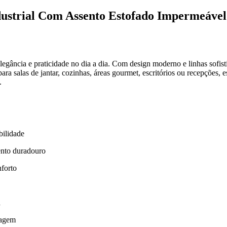
dustrial Com Assento Estofado Impermeáve
egância e praticidade no dia a dia. Com design moderno e linhas sofist
ra salas de jantar, cozinhas, áreas gourmet, escritórios ou recepções, 
.
bilidade
ento duradouro
forto
a
tagem